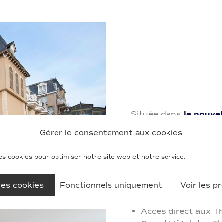
Située dans
le nouve
Résidence Neptunia 
Gérer le consentement aux cookies
accueillir de 1 à 4 pe
avec un accès direct 
es cookies pour optimiser notre site web et notre service.
Thermes***** et du c
les cookies
Fonctionnels uniquement
Voir les p
Date d’ouverture :
2018.
Accès direct aux T