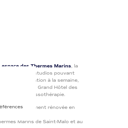
l espace des Thermes Marins
, la
dispose de 23 studios pouvant
rsonnes, en location à la semaine,
aux services du Grand Hôtel des
entre de Thalassothérapie.
références
 1990. Entièrement rénovée en
hermes Marins de Saint-Malo et au